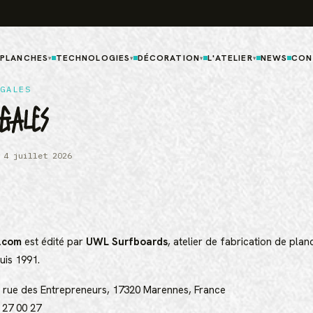
 PLANCHES
TECHNOLOGIES
DÉCORATION
L'ATELIER
NEWS
CON
▾
▾
▾
▾
GALES
GALES
 4 juillet 2026
.com
est édité par
UWL Surfboards
, atelier de fabrication de plan
uis 1991.
13 rue des Entrepreneurs, 17320 Marennes, France
 27 00 27