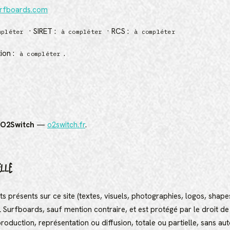
rfboards.com
· SIRET :
· RCS :
mpléter
à compléter
à compléter
ion :
.
à compléter
O2Switch
—
o2switch.fr
.
ELLE
 présents sur ce site (textes, visuels, photographies, logos, shap
 Surfboards, sauf mention contraire, et est protégé par le droit de
production, représentation ou diffusion, totale ou partielle, sans au