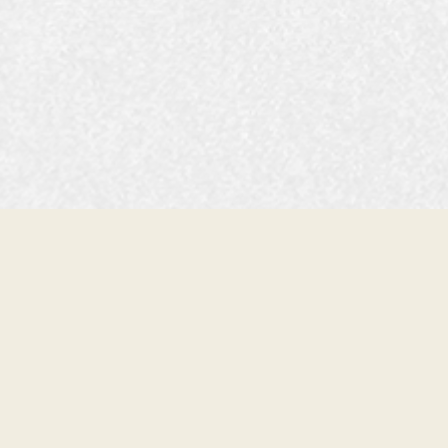
§ 
UI
RE
NOU
ÉVÉ