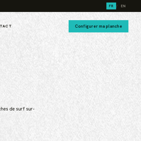
FR
/
EN
Configurer ma planche
TACT
ches de surf sur-