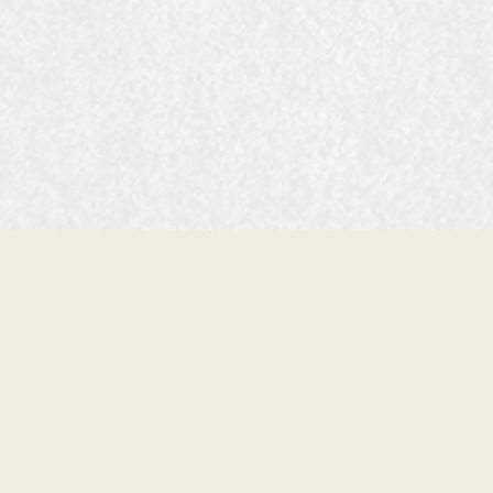
NEWSLETTER
STE DANS LA BOUCLE.
VEAUTÉS, SESSIONS DE SHAPE, BOARD TESTS &
NEMENTS — DIRECTEMENT DANS TA BOÎTE MAIL.