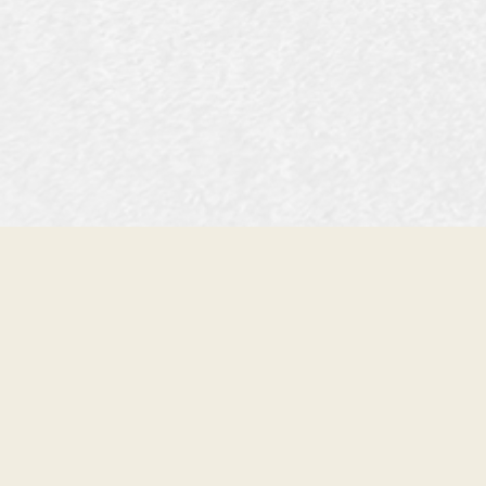
§ SUR-MESURE — DEPUIS 1991
COMPOSE LA PLANCHE Q
TE RESSEMBLE.