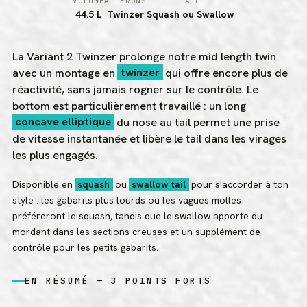
VOLUME
AILERONS
TAIL
44.5 L
Twinzer
Squash ou Swallow
La Variant 2 Twinzer prolonge notre mid length twin
avec un montage en
twinzer
qui offre encore plus de
réactivité, sans jamais rogner sur le contrôle. Le
bottom est particulièrement travaillé : un long
concave elliptique
du nose au tail permet une prise
de vitesse instantanée et libère le tail dans les virages
les plus engagés.
Disponible en
squash
ou
swallow tail
pour s'accorder à ton
style : les gabarits plus lourds ou les vagues molles
préféreront le squash, tandis que le swallow apporte du
mordant dans les sections creuses et un supplément de
contrôle pour les petits gabarits.
EN RÉSUMÉ — 3 POINTS FORTS