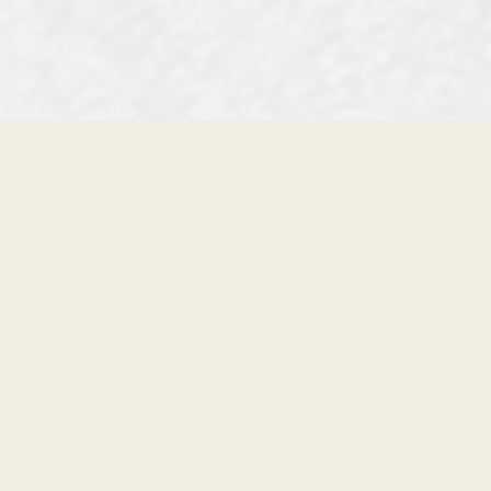
§ SUR-MESURE — DEPUIS 1991
COMPOSE LA PLANCHE QUI
TE RESSEMBLE.
CONFIGURER MA PLANCHE →
PARLER À UN SHAPER →
§ NEWSLETTER
RESTE DANS LA BOUCLE.
NOUVEAUTÉS, SESSIONS DE SHAPE, BOARD TESTS & ÉVÉNEMENTS