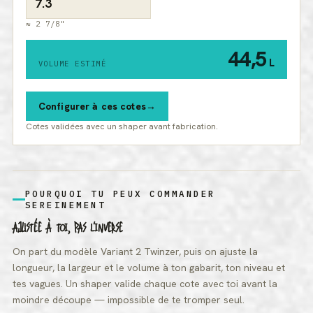
≈ 2 7/8"
44,5
L
VOLUME ESTIMÉ
Configurer à ces cotes
Cotes validées avec un shaper avant fabrication.
POURQUOI TU PEUX COMMANDER
SEREINEMENT
AJUSTÉE À TOI, PAS L'INVERSE
On part du modèle Variant 2 Twinzer, puis on ajuste la
longueur, la largeur et le volume à ton gabarit, ton niveau et
tes vagues. Un shaper valide chaque cote avec toi avant la
moindre découpe — impossible de te tromper seul.