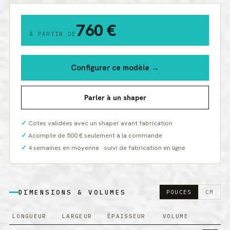
760 €
À PARTIR DE
Configurer ce modèle →
Parler à un shaper
Cotes validées avec un shaper avant fabrication
Acompte de 500 € seulement à la commande
4 semaines en moyenne · suivi de fabrication en ligne
DIMENSIONS & VOLUMES
POUCES
CM
LONGUEUR
LARGEUR
ÉPAISSEUR
VOLUME