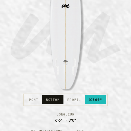
PONT
BOTTOM
PROFIL
360°
LONGUEUR
6'6" → 7'0"