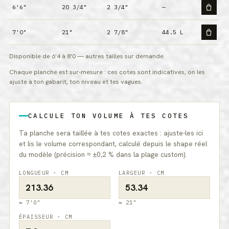
6'6"
20 3/4"
2 3/4"
—
7'0"
21"
2 7/8"
44.5 L
Disponible de 6'4 à 8'0 — autres tailles sur demande.
Chaque planche est sur-mesure : ces cotes sont indicatives, on les
ajuste à ton gabarit, ton niveau et tes vagues.
CALCULE TON VOLUME À TES COTES
Ta planche sera taillée à tes cotes exactes : ajuste-les ici
et lis le volume correspondant, calculé depuis le shape réel
du modèle (précision ≈ ±0,2 % dans la plage custom).
LONGUEUR
· CM
LARGEUR
· CM
≈ 7'0"
≈ 21"
ÉPAISSEUR
· CM