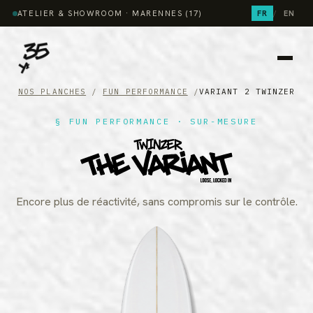
ATELIER & SHOWROOM · MARENNES (17)
FR
/
EN
NOS PLANCHES
/
FUN PERFORMANCE
/
VARIANT 2 TWINZER
§ FUN PERFORMANCE ·
SUR-MESURE
Encore plus de réactivité, sans compromis sur le contrôle.